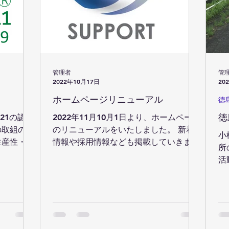
管理者
管
2022年10月17日
20
ホームページリニューアル
徳
徳
21の認証
2022年11月10月1日より、ホームページ
の取組の推
のリニューアルをいたしました。 新着
小
生産性・歩
情報や採用情報なども掲載していきます
所
に挑戦して
ので、よろしくお願いいたします。
活