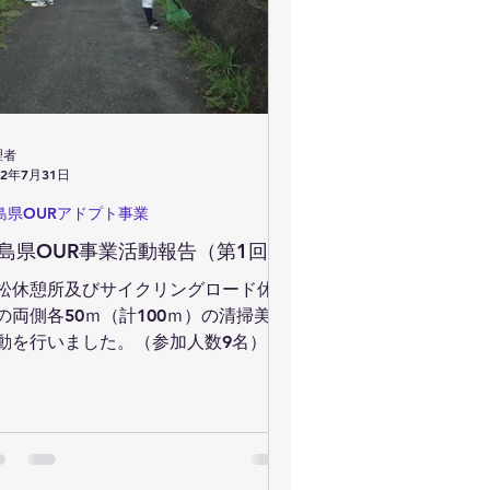
理者
22年7月31日
島県OURアドプト事業
島県OUR事業活動報告（第1回）
松休憩所及びサイクリングロード休憩
の両側各50ｍ（計100ｍ）の清掃美化
動を行いました。（参加人数9名）