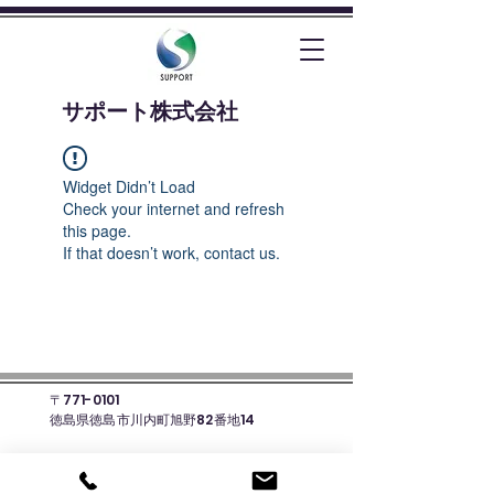
​サポート株式会社
Widget Didn’t Load
Check your internet and refresh
this page.
If that doesn’t work, contact us.
〒771-0101
徳島県徳島市川内町旭野82番地14
☎088-678-8135